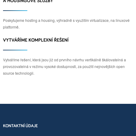
A HOUSINGOVÉ SLUŽBY
Poskytujeme hosting a housing, výhradně s využitím virtualizace, na linuxové
platformě.
VYTVÁŘÍME KOMPLEXNÍ ŘEŠENÍ
Vytváříme řešení, která jsou již od prvního návrhu vertikálně škálovatelná a
provozovatelná v režimu vysoké dostupnosti, za použití nejnovějších open
source technologii.
KONTAKTNÍ ÚDAJE